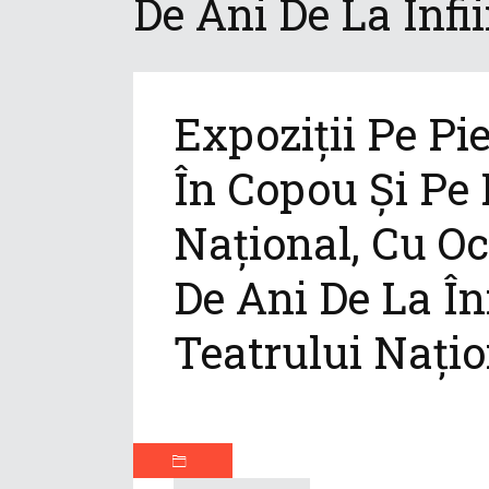
De Ani De La Înfii
Expoziții Pe Pi
În Copou Și Pe
Național, Cu Oc
De Ani De La Înf
Teatrului Națio