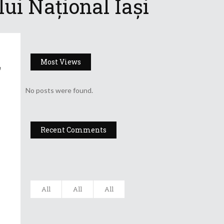
lui Național Iași
,
Most Views
No posts were found.
Recent Comments
All
All
All
Filarmonica
„Moldova” Ia...