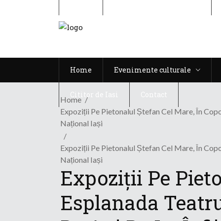
Home
Evenimente culturale
Home
Evenimente culturale
Cititor de Iasi
Contact
Home
Expoziții Pe Pietonalul Ștefan Cel Mare, În Copo
Național Iași
Expoziții Pe Pietonalul Ștefan Cel Mare, În Copo
Național Iași
Expoziții Pe Piet
Esplanada Teatrul