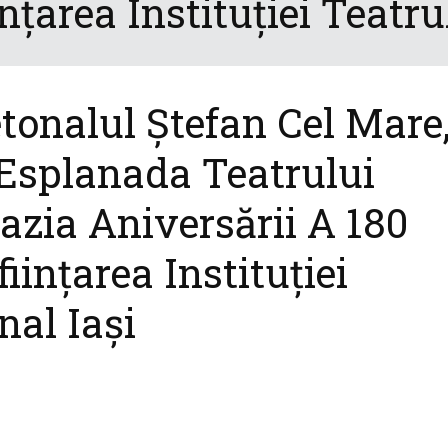
nțarea Instituției Teatru
etonalul Ștefan Cel Mare
 Esplanada Teatrului
azia Aniversării A 180
iințarea Instituției
nal Iași