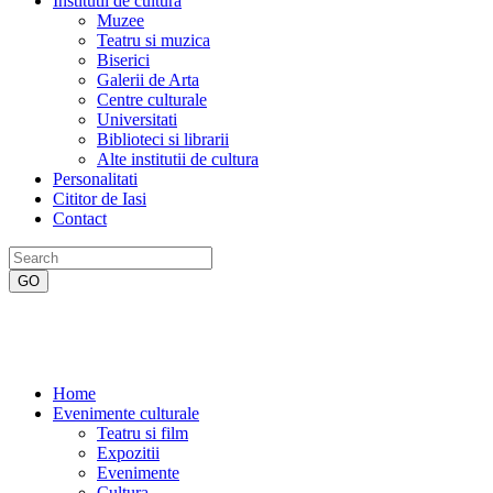
Institutii de cultura
Muzee
Teatru si muzica
Biserici
Galerii de Arta
Centre culturale
Universitati
Biblioteci si librarii
Alte institutii de cultura
Personalitati
Cititor de Iasi
Contact
Home
Evenimente culturale
Teatru si film
Expozitii
Evenimente
Cultura