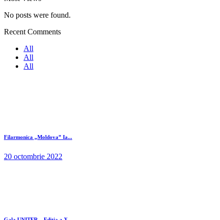
No posts were found.
Recent Comments
All
All
All
Filarmonica „Moldova” Ia...
20 octombrie 2022
Gala UNITER – Editia a X...