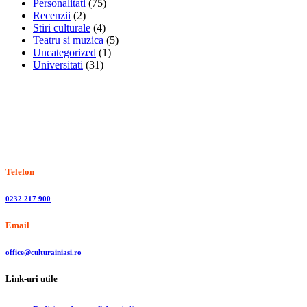
Personalitati
(75)
Recenzii
(2)
Stiri culturale
(4)
Teatru si muzica
(5)
Uncategorized
(1)
Universitati
(31)
Stiri, informatii culturale, institutii de cultura
Telefon
0232 217 900
Email
office@culturainiasi.ro
Link-uri utile