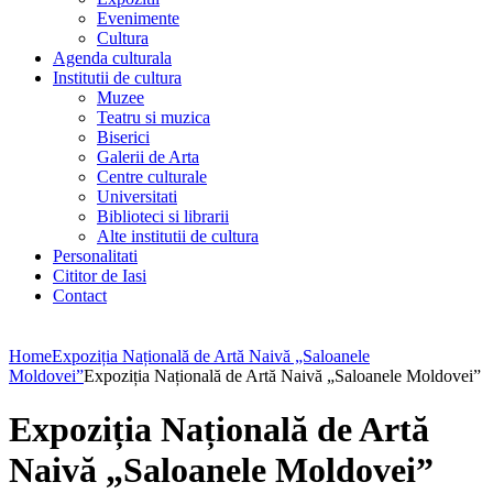
Evenimente
Cultura
Agenda culturala
Institutii de cultura
Muzee
Teatru si muzica
Biserici
Galerii de Arta
Centre culturale
Universitati
Biblioteci si librarii
Alte institutii de cultura
Personalitati
Cititor de Iasi
Contact
Home
Expoziția Națională de Artă Naivă „Saloanele
Moldovei”
Expoziția Națională de Artă Naivă „Saloanele Moldovei”
Expoziția Națională de Artă
Naivă „Saloanele Moldovei”