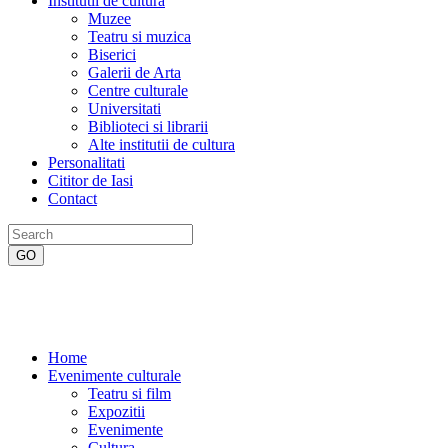
Institutii de cultura
Muzee
Teatru si muzica
Biserici
Galerii de Arta
Centre culturale
Universitati
Biblioteci si librarii
Alte institutii de cultura
Personalitati
Cititor de Iasi
Contact
Home
Evenimente culturale
Teatru si film
Expozitii
Evenimente
Cultura