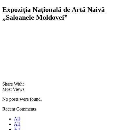
Expoziția Națională de Artă Naivă
„Saloanele Moldovei”
Share With:
Most Views
No posts were found.
Recent Comments
All
All
All