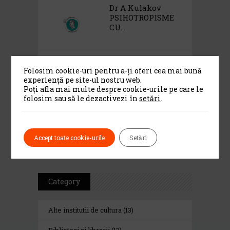
Dr A Kulakov
PSIHOTROPISME
CU...
Dr. A. Kulakov
PSIHOTROPISME...
Folosim cookie-uri pentru a-ți oferi cea mai bună
experiență pe site-ul nostru web.
Poți afla mai multe despre cookie-urile pe care le
folosim sau să le dezactivezi în
setări
.
Cea De-A 91-A Gală
A Premiilor...
Accept toate cookie-urile
Setări
Category
Alte institutii de cultura
(13)
Biblioteci si librarii
(13)