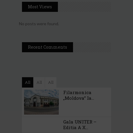
Most Views
No posts were found.
Recent Comments
All
All
All
Filarmonica
„Moldova” Ia...
Gala UNITER –
Editia A X...