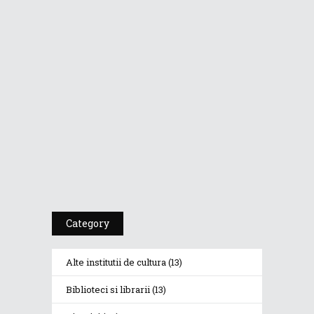
CU...
Dr. A. Kulakov
PSIHOTROPISME...
Cea De-A 91-A Gală
A Premiilor...
Category
Alte institutii de cultura
(13)
Biblioteci si librarii
(13)