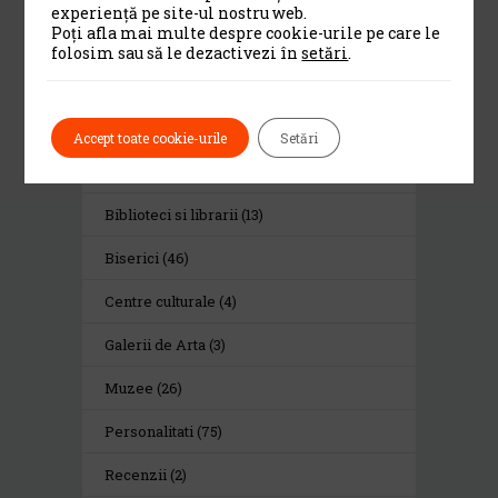
Cea De-A 91-A Gală
experiență pe site-ul nostru web.
A Premiilor...
Poți afla mai multe despre cookie-urile pe care le
folosim sau să le dezactivezi în
setări
.
Category
Accept toate cookie-urile
Setări
Alte institutii de cultura
(13)
Biblioteci si librarii
(13)
Biserici
(46)
Centre culturale
(4)
Galerii de Arta
(3)
Muzee
(26)
Personalitati
(75)
Recenzii
(2)