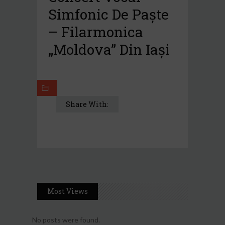
Simfonic De Paște
– Filarmonica
„Moldova” Din Iași
Share With:
Most Views
No posts were found.