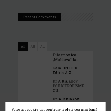
Recent Comments
All
All
All
Filarmonica
„Moldova” Ia...
Gala UNITER –
Editia A X...
Dr A Kulakov
PSIHOTROPISME
CU...
Dr. A. Kulakov
PSIHOTROPISME...
Folosim cookie-uri pentru a-ți oferi cea mai bună