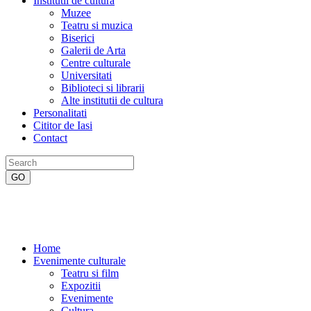
Institutii de cultura
Muzee
Teatru si muzica
Biserici
Galerii de Arta
Centre culturale
Universitati
Biblioteci si librarii
Alte institutii de cultura
Personalitati
Cititor de Iasi
Contact
Home
Evenimente culturale
Teatru si film
Expozitii
Evenimente
Cultura