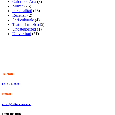
Galerii de Arta
(3)
Muzee
(26)
Personalitati
(75)
Recenzii
(2)
Stiri culturale
(4)
Teatru si muzica
(5)
Uncategorized
(1)
Universitati
(31)
Stiri, informatii culturale, institutii de cultura
Telefon
0232 217 900
Email
office@culturainiasi.ro
Link-uri utile