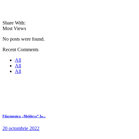
Share With:
Most Views
No posts were found.
Recent Comments
All
All
All
Filarmonica „Moldova” Ia...
20 octombrie 2022