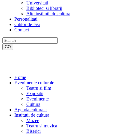
Universitati
Biblioteci si librarii
Alte institutii de cultura
Personalitati
Cititor de Iasi
Contact
Home
Evenimente culturale
Teatru si film
Expozitii
Evenimente
Cultura
Agenda culturala
Institutii de cultura
Muzee
Teatru si muzica
Biserici