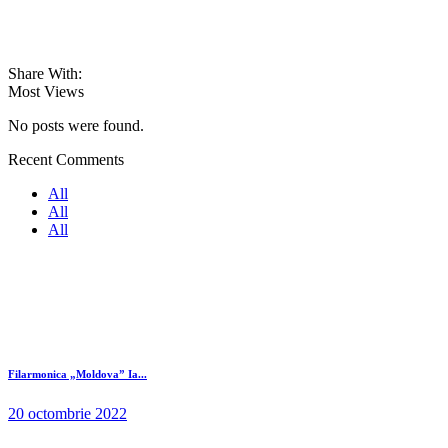
Share With:
Most Views
No posts were found.
Recent Comments
All
All
All
Filarmonica „Moldova” Ia...
20 octombrie 2022