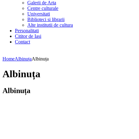
Galerii de Arta
Centre culturale
Universitati
Biblioteci si librarii
Alte institutii de cultura
Personalitati
Cititor de Iasi
Contact
Home
Albinuța
Albinuța
Albinuța
Albinuța