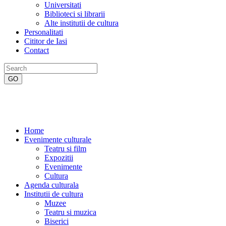
Universitati
Biblioteci si librarii
Alte institutii de cultura
Personalitati
Cititor de Iasi
Contact
Home
Evenimente culturale
Teatru si film
Expozitii
Evenimente
Cultura
Agenda culturala
Institutii de cultura
Muzee
Teatru si muzica
Biserici