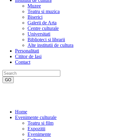
Institutii de cultura
Muzee
Teatru si muzica
Biserici
Galerii de Arta
Centre culturale
Universitati
Biblioteci si librarii
Alte institutii de cultura
Personalitati
Cititor de Iasi
Contact
Home
Evenimente culturale
Teatru si film
Expozitii
Evenimente
Cultura