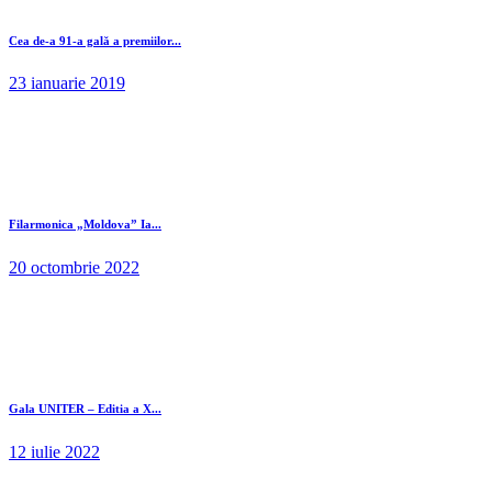
Cea de-a 91-a gală a premiilor...
23 ianuarie 2019
Filarmonica „Moldova” Ia...
20 octombrie 2022
Gala UNITER – Editia a X...
12 iulie 2022