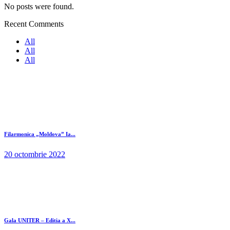
No posts were found.
Recent Comments
All
All
All
Filarmonica „Moldova” Ia...
20 octombrie 2022
Gala UNITER – Editia a X...