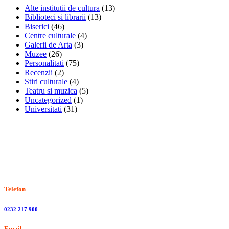
Alte institutii de cultura
(13)
Biblioteci si librarii
(13)
Biserici
(46)
Centre culturale
(4)
Galerii de Arta
(3)
Muzee
(26)
Personalitati
(75)
Recenzii
(2)
Stiri culturale
(4)
Teatru si muzica
(5)
Uncategorized
(1)
Universitati
(31)
Stiri, informatii culturale, institutii de cultura
Telefon
0232 217 900
Email