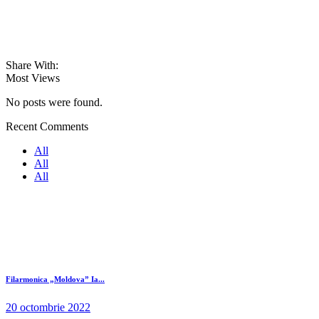
Share With:
Most Views
No posts were found.
Recent Comments
All
All
All
Filarmonica „Moldova” Ia...
20 octombrie 2022