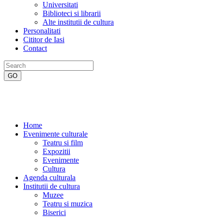
Universitati
Biblioteci si librarii
Alte institutii de cultura
Personalitati
Cititor de Iasi
Contact
Home
Evenimente culturale
Teatru si film
Expozitii
Evenimente
Cultura
Agenda culturala
Institutii de cultura
Muzee
Teatru si muzica
Biserici