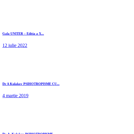
Gala UNITER – Editia a X...
12 iulie 2022
Dr A Kulakov PSIHOTROPISME CU...
4 martie 2019
Dr. A. Kulakov PSIHOTROPISME...